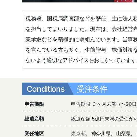
税務署、国税局調査部などを歴任。主に法人
を担当してまいりました。現在は、会社経営
業承継などを積極的に取組んでいます。当事
を営んでいる方も多く、生前贈与、株価対策
ないよう適切なアドバイスをおこなっています
Conditions
受注条件
申告期限
申告期限 ３ヶ月未満（〜90
総遺産額
総遺産額 5億円未満の受任が
受任地区
東京都
神奈川県
山梨県