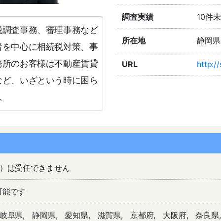
調査実績
10件
税調査事務、審理事務など
所在地
静岡県
者を中心に相続税対策、事
務所のお客様は不動産賃貸
URL
http:/
など、いざという時に困ら
。
日）は受任できません
可能です
岐阜県
静岡県
愛知県
滋賀県
京都府
大阪府
奈良県