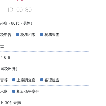
ID: 00180
邦裕（60代・男性）
続税申告
税務相談
税務調査
理士
４６８
（国税出身）
括官等
上席調査官
審理担当
業承継
相続係争案件
以上 30件未満