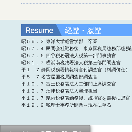
Resume
経歴・履歴
昭５６．３ 東洋大学経営学部 卒業
昭５７．４ 民間会社勤務後、東京国税局総務部総務
昭５７．６ 四谷税務署法人税第一部門事務官
昭６１．７ 横浜南税務署法人税第三部門調査官
平１．７ 静岡税務署情報特官付調査官（料調併任）
平５．７ 名古屋国税局調査部調査官
平１０．７ 富士税務署法人二部門上席調査官
平１２．７ 沼津税務署法人審理担当
平１９．７ 県内税務署勤務後、統括官を最後に退官
平１９．９ 税理士事務所開業～現在に至る