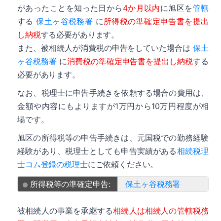
があったことを知った日から
4か月以内
に旭区を
管轄
する
保土ヶ谷税務署
に
所得税の準確定申告書を提出
し納税
する必要があります。
また、被相続人が消費税の申告をしていた場合は
保土
ヶ谷税務署
に
消費税の準確定申告書を提出し納税
する
必要があります。
なお、税理士に申告手続きを依頼する場合の費用は、
金額や内容にもよりますが1万円から10万円程度が相
場です。
旭区の所得税等の申告手続きは、元国税での勤務経験
経験があり、税理士としても申告実績がある
相続税理
士コム登録の税理士
にご依頼ください。
所得税等の準確定申告:
保土ヶ谷税務署
被相続人の事業を承継する
相続人は相続人の管轄税務