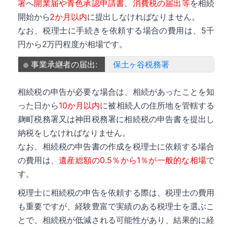
署
へ
開業届や青色承認申請書
、
消費税の届出等
を相続
開始から
2か月以内
に提出しなければなりません。
なお、税理士に手続きを依頼する場合の費用は、5千
円から2万円程度が相場です。
事業承継者の届出:
保土ヶ谷税務署
相続税の申告が必要な場合は、相続があったことを知
った日から
10か月以内
に被相続人の住所地を管轄する
麹町税務署又は神田税務署に相続税の申告書を提出し
納税をしなければなりません。
なお、相続税の申告書の作成を税理士に依頼する場合
の費用は、
遺産総額の0.5％から1％が一般的な相場
で
す。
税理士に相続税の申告を依頼する際は、税理士の費用
も重要ですが、経験豊富で実績のある税理士を選ぶこ
とで、相続税が低減される可能性があり、結果的に経