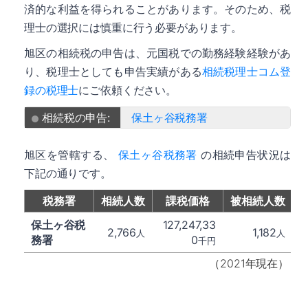
済的な利益を得られることがあります。そのため、税
理士の選択には慎重に行う必要があります。
旭区の相続税の申告は、元国税での勤務経験経験があ
り、税理士としても申告実績がある
相続税理士コム登
録の税理士
にご依頼ください。
相続税の申告:
保土ヶ谷税務署
旭区を管轄する、
保土ヶ谷税務署
の相続申告状況は
下記の通りです。
税務署
相続人数
課税価格
被相続人数
保土ヶ谷税
127,247,33
2,766
1,182
人
人
務署
0
千円
（2021年現在）