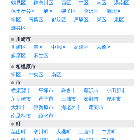
鶴見区
神奈川区
西区
中区
南区
港南区
保土ケ谷区
旭区
磯子区
金沢区
港北区
緑区
青葉区
都筑区
戸塚区
栄区
泉区
瀬谷区
川崎市
川崎区
幸区
中原区
高津区
宮前区
多摩区
麻生区
相模原市
緑区
中央区
南区
市
横須賀市
平塚市
鎌倉市
藤沢市
小田原市
茅ヶ崎市
逗子市
三浦市
秦野市
厚木市
大和市
伊勢原市
海老名市
座間市
南足柄市
綾瀬市
町
葉山町
寒川町
大磯町
二宮町
中井町