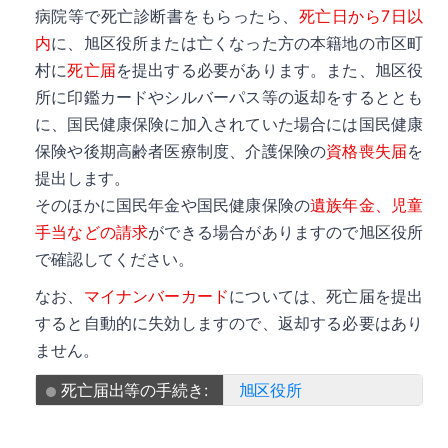
病院等で死亡診断書をもらったら、
死亡日から7日以
内
に、旭区役所または亡くなった方の本籍地の市区町
村に
死亡届
を提出する必要があります。また、旭区役
所に印鑑カードやシルバーパス等の返却をするととも
に、国民健康保険に加入されていた場合には国民健康
保険や後期高齢者医療制度、介護保険の
資格喪失届
を
提出します。
そのほかに国民年金や国民健康保険の
遺族年金、児童
手当などの請求
ができる場合がありますので旭区役所
で確認してください。
なお、
マイナンバーカード
については、死亡届を提出
すると自動的に失効しますので、返却する必要はあり
ません。
死亡届出等の手続き:
旭区役所