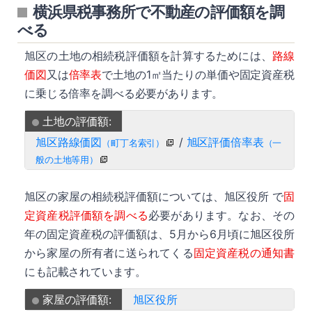
横浜県税事務所で不動産の評価額を調
べる
旭区の土地の相続税評価額を計算するためには、
路線
価図
又は
倍率表
で土地の1㎡当たりの単価や固定資産税
に乗じる倍率を調べる必要があります。
土地の評価額:
旭区路線価図
/
旭区評価倍率表
（町丁名索引）
（一
般の土地等用）
旭区の家屋の相続税評価額については、旭区役所 で
固
定資産税評価額を調べる
必要があります。なお、その
年の固定資産税の評価額は、5月から6月頃に旭区役所
から家屋の所有者に送られてくる
固定資産税の通知書
にも記載されています。
家屋の評価額:
旭区役所