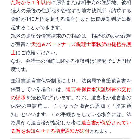
た時から１年以内
に原告または相手方の住所地、被相
続人の最後の住所地を管轄する地方裁判所（請求する
金額が140万円を超える場合）または簡易裁判所に提
詳細
起することができます。
旭区の遺留分侵害請求のご相談は、相続税の訴訟経験
が豊富な
天池＆パートナーズ税理士事務所の提携弁護
士
にご依頼ください。
なお、弁護士の相続に関する相談料は1時間で１万円程
詳細
度です。
筆証書遺言書保管制度により、法務局で自筆遺言書を
保管している場合には、
遺言書保管事実証明書の交付
の請求
を法務局で行います。なお、遺言者が遺言書の
保管の申請時に、亡くなった場合の通知（「指定通
知」といいます。）の手続きをしている場合には、法
詳細
務局から遺言者が指定した者に
遺言書が保管されてい
る旨をお知らせする指定通知が送付
されます。