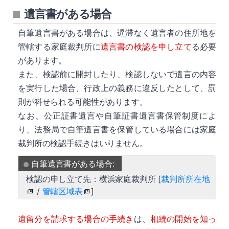
遺言書がある場合
自筆遺言書がある場合は、遅滞なく遺言者の住所地を
管轄する家庭裁判所に
遺言書の検認を申し立て
る必要
があります。
また、検認前に開封したり、検認しないで遺言の内容
を実行した場合、行政上の義務に違反したとして、罰
則が科せられる可能性があります。
なお、公正証書遺言や自筆証書遺言書保管制度によ
り、法務局で自筆遺言書を保管している場合には家庭
裁判所の検認手続きはいりません。
自筆遺言書がある場合:
検認の申し立て先：横浜家庭裁判所 [
裁判所所在地
/
管轄区域表
]
遺留分を請求する場合の手続き
は、
相続の開始を知っ