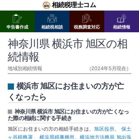
相続税理士コム
申告書作成
相続税相談
税務調査対応
相続情報
神奈川県 横浜市 旭区の相
続情報
地域別相続情報
（2024年5月現在）
横浜市 旭区にお住まいの方が亡
くなったら
神奈川県 横浜市 旭区にお住まいの方が亡くなっ
た際の相続に関する手続き
旭区にお住まいの方の相続手続きは、
旭区役所
、
保土
ヶ谷税務署
、
横浜県税事務所
、
横浜地方法務局 旭出張