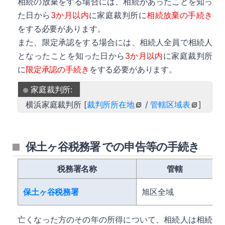
相続の放棄をする場合には、相続があったことを知っ
た日から
3か月以内
に家庭裁判所に
相続放棄の手続き
をする必要があります。
また、限定承認をする場合には、相続人全員で相続人
となったことを知った日から
3か月以内
に家庭裁判所
に
限定承認の手続き
をする必要があります。
家庭裁判所:
横浜家庭裁判所 [
裁判所所在地
/
管轄区域表
]
保土ヶ谷税務署 での申告等の手続き
税務署名称
管轄
保土ヶ谷税務署
旭区全域
亡くなった方のその年の所得について、相続人は相続