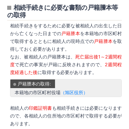
相続手続きに必要な書類の戸籍謄本等
の取得
相続手続きをするために必要な被相続人の出生した日
から亡くなった日までの
戸籍謄本
を本籍地の市区町村
で取得するとともに相続人の現時点での
戸籍謄本
を取
得しておく必要があります。
なお、被相続人の戸籍謄本は、
死亡届出後1～2週間程
度
で死亡の事実が戸籍に反映されますので、
2週間程
度経過した後
に取得する必要があります。
戸籍謄本の取得:
本籍地の市区町村役場
（旭区役所）
相続人の
印鑑証明書
も相続手続きには必要になります
ので、各相続人の住所地の市区町村で取得する必要が
あります。