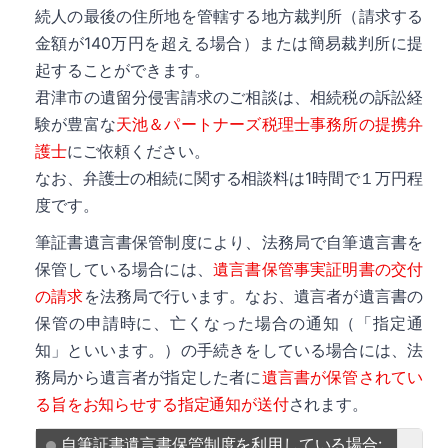
続人の最後の住所地を管轄する地方裁判所（請求する
金額が140万円を超える場合）または簡易裁判所に提
詳細
起することができます。
君津市の遺留分侵害請求のご相談は、相続税の訴訟経
験が豊富な
天池＆パートナーズ税理士事務所の提携弁
護士
にご依頼ください。
なお、弁護士の相続に関する相談料は1時間で１万円程
度です。
詳細
筆証書遺言書保管制度により、法務局で自筆遺言書を
保管している場合には、
遺言書保管事実証明書の交付
の請求
を法務局で行います。なお、遺言者が遺言書の
保管の申請時に、亡くなった場合の通知（「指定通
知」といいます。）の手続きをしている場合には、法
詳細
務局から遺言者が指定した者に
遺言書が保管されてい
る旨をお知らせする指定通知が送付
されます。
自筆証書遺言書保管制度を利用している場合: