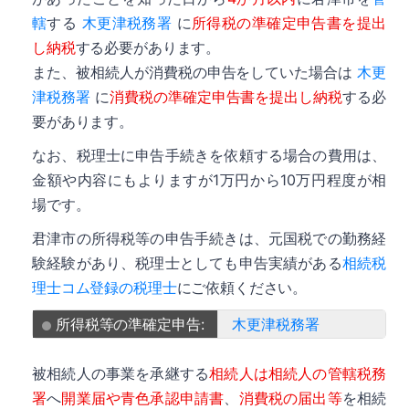
轄
する
木更津税務署
に
所得税の準確定申告書を提出
し納税
する必要があります。
また、被相続人が消費税の申告をしていた場合は
木更
津税務署
に
消費税の準確定申告書を提出し納税
する必
要があります。
なお、税理士に申告手続きを依頼する場合の費用は、
金額や内容にもよりますが1万円から10万円程度が相
場です。
君津市の所得税等の申告手続きは、元国税での勤務経
験経験があり、税理士としても申告実績がある
相続税
理士コム登録の税理士
にご依頼ください。
所得税等の準確定申告:
木更津税務署
被相続人の事業を承継する
相続人は相続人の管轄税務
署
へ
開業届や青色承認申請書
、
消費税の届出等
を相続