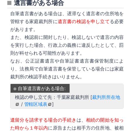
遺言書がある場合
自筆遺言書がある場合は、遅滞なく遺言者の住所地を
管轄する家庭裁判所に
遺言書の検認を申し立て
る必要
があります。
また、検認前に開封したり、検認しないで遺言の内容
を実行した場合、行政上の義務に違反したとして、罰
則が科せられる可能性があります。
なお、公正証書遺言や自筆証書遺言書保管制度によ
り、法務局で自筆遺言書を保管している場合には家庭
裁判所の検認手続きはいりません。
自筆遺言書がある場合:
検認の申し立て先：千葉家庭裁判所 [
裁判所所在地
/
管轄区域表
]
遺留分を請求する場合の手続き
は、
相続の開始を知っ
た時から１年以内
に原告または相手方の住所地、被相