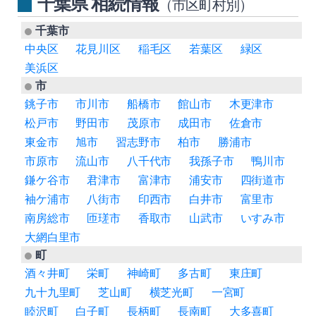
千葉県 相続情報
（市区町村別）
千葉市
中央区
花見川区
稲毛区
若葉区
緑区
美浜区
市
銚子市
市川市
船橋市
館山市
木更津市
松戸市
野田市
茂原市
成田市
佐倉市
東金市
旭市
習志野市
柏市
勝浦市
市原市
流山市
八千代市
我孫子市
鴨川市
鎌ケ谷市
君津市
富津市
浦安市
四街道市
袖ケ浦市
八街市
印西市
白井市
富里市
南房総市
匝瑳市
香取市
山武市
いすみ市
大網白里市
町
酒々井町
栄町
神崎町
多古町
東庄町
九十九里町
芝山町
横芝光町
一宮町
睦沢町
白子町
長柄町
長南町
大多喜町