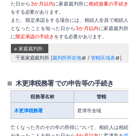
た日から
3か月以内
に家庭裁判所に
相続放棄の手続き
をする必要があります。
また、限定承認をする場合には、相続人全員で相続人
となったことを知った日から
3か月以内
に家庭裁判所
に
限定承認の手続き
をする必要があります。
家庭裁判所:
千葉家庭裁判所 [
裁判所所在地
/
管轄区域表
]
木更津税務署 での申告等の手続き
税務署名称
管轄
木更津税務署
君津市全域
亡くなった方のその年の所得について、相続人は相続
があったことを知った日から
4か月以内
に君津市を
管