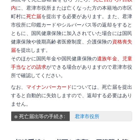
内
に、君津市役所または亡くなった方の本籍地の市区
町村に
死亡届
を提出する必要があります。また、君津
市役所に印鑑カードやシルバーパス等の返却をすると
ともに、国民健康保険に加入されていた場合には国民
健康保険や後期高齢者医療制度、介護保険の
資格喪失
届
を提出します。
そのほかに国民年金や国民健康保険の
遺族年金、児童
手当などの請求
ができる場合がありますので君津市役
所で確認してください。
なお、
マイナンバーカード
については、死亡届を提出
すると自動的に失効しますので、返却する必要はあり
ません。
死亡届出等の手続き:
君津市役所