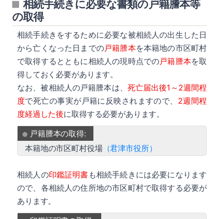
相続手続きに必要な書類の戸籍謄本等
の取得
相続手続きをするために必要な被相続人の出生した日
から亡くなった日までの
戸籍謄本
を本籍地の市区町村
で取得するとともに相続人の現時点での
戸籍謄本
を取
得しておく必要があります。
なお、被相続人の戸籍謄本は、
死亡届出後1～2週間程
度
で死亡の事実が戸籍に反映されますので、
2週間程
度経過した後
に取得する必要があります。
戸籍謄本の取得:
本籍地の市区町村役場
（君津市役所）
相続人の
印鑑証明書
も相続手続きには必要になります
ので、各相続人の住所地の市区町村で取得する必要が
あります。