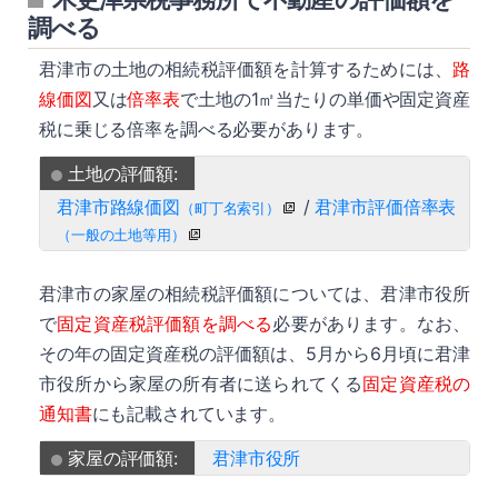
調べる
君津市の土地の相続税評価額を計算するためには、
路
線価図
又は
倍率表
で土地の1㎡当たりの単価や固定資産
税に乗じる倍率を調べる必要があります。
土地の評価額:
君津市路線価図
/
君津市評価倍率表
（町丁名索引）
（一般の土地等用）
君津市の家屋の相続税評価額については、君津市役所
で
固定資産税評価額を調べる
必要があります。なお、
その年の固定資産税の評価額は、5月から6月頃に君津
市役所から家屋の所有者に送られてくる
固定資産税の
通知書
にも記載されています。
家屋の評価額:
君津市役所