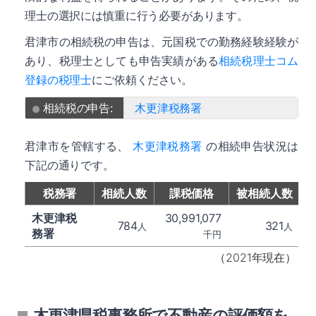
理士の選択には慎重に行う必要があります。
君津市の相続税の申告は、元国税での勤務経験経験が
あり、税理士としても申告実績がある
相続税理士コム
登録の税理士
にご依頼ください。
相続税の申告:
木更津税務署
君津市を管轄する、
木更津税務署
の相続申告状況は
下記の通りです。
税務署
相続人数
課税価格
被相続人数
木更津税
30,991,077
784
321
人
人
務署
千円
（2021年現在）
木更津県税事務所で不動産の評価額を