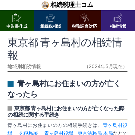
相続税理士コム
申告書作成
相続税相談
税務調査対応
相続情報
東京都 青ヶ島村の相続情
報
地域別相続情報
（2024年5月現在）
青ヶ島村にお住まいの方が亡く
なったら
東京都 青ヶ島村にお住まいの方が亡くなった際
の相続に関する手続き
青ヶ島村にお住まいの方の相続手続きは、
青ヶ島村役
場
、
芝税務署
、
青ヶ島村役場
、
東京法務局 本局
などで