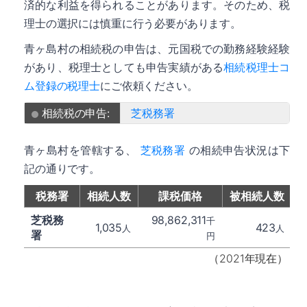
済的な利益を得られることがあります。そのため、税
理士の選択には慎重に行う必要があります。
青ヶ島村の相続税の申告は、元国税での勤務経験経験
があり、税理士としても申告実績がある
相続税理士コ
ム登録の税理士
にご依頼ください。
相続税の申告:
芝税務署
青ヶ島村を管轄する、
芝税務署
の相続申告状況は下
記の通りです。
税務署
相続人数
課税価格
被相続人数
芝税務
98,862,311
千
1,035
423
人
人
署
円
（2021年現在）