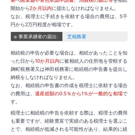
署
へ
開業届や青色承認申請書
、
消費税の届出等
を相続
開始から
2か月以内
に提出しなければなりません。
なお、税理士に手続きを依頼する場合の費用は、5千
円から2万円程度が相場です。
事業承継者の届出:
芝税務署
相続税の申告が必要な場合は、相続があったことを知
った日から
10か月以内
に被相続人の住所地を管轄する
麹町税務署又は神田税務署に相続税の申告書を提出し
納税をしなければなりません。
なお、相続税の申告書の作成を税理士に依頼する場合
の費用は、
遺産総額の0.5％から1％が一般的な相場
で
す。
税理士に相続税の申告を依頼する際は、税理士の費用
も重要ですが、経験豊富で実績のある税理士を選ぶこ
とで、相続税が低減される可能性があり、結果的に経