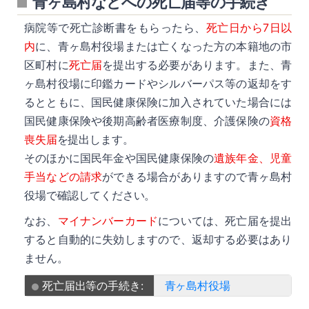
青ヶ島村などへの死亡届等の手続き
病院等で死亡診断書をもらったら、
死亡日から7日以
内
に、青ヶ島村役場または亡くなった方の本籍地の市
区町村に
死亡届
を提出する必要があります。また、青
ヶ島村役場に印鑑カードやシルバーパス等の返却をす
るとともに、国民健康保険に加入されていた場合には
国民健康保険や後期高齢者医療制度、介護保険の
資格
喪失届
を提出します。
そのほかに国民年金や国民健康保険の
遺族年金、児童
手当などの請求
ができる場合がありますので青ヶ島村
役場で確認してください。
なお、
マイナンバーカード
については、死亡届を提出
すると自動的に失効しますので、返却する必要はあり
ません。
死亡届出等の手続き:
青ヶ島村役場