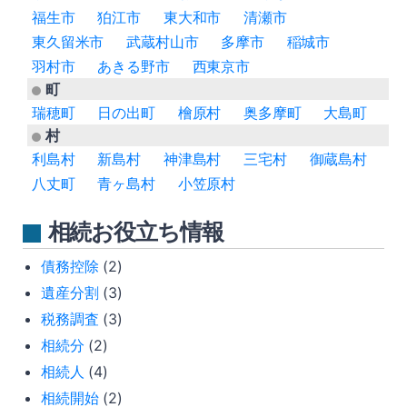
福生市
狛江市
東大和市
清瀬市
東久留米市
武蔵村山市
多摩市
稲城市
羽村市
あきる野市
西東京市
町
瑞穂町
日の出町
檜原村
奥多摩町
大島町
村
利島村
新島村
神津島村
三宅村
御蔵島村
八丈町
青ヶ島村
小笠原村
相続お役立ち情報
債務控除
(2)
遺産分割
(3)
税務調査
(3)
相続分
(2)
相続人
(4)
相続開始
(2)