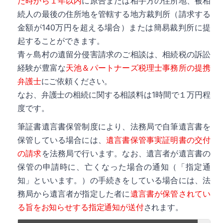
た時から１年以内
に原告または相手方の住所地、被相
続人の最後の住所地を管轄する地方裁判所（請求する
詳細
金額が140万円を超える場合）または簡易裁判所に提
起することができます。
青ヶ島村の遺留分侵害請求のご相談は、相続税の訴訟
経験が豊富な
天池＆パートナーズ税理士事務所の提携
弁護士
にご依頼ください。
なお、弁護士の相続に関する相談料は1時間で１万円程
詳細
度です。
筆証書遺言書保管制度により、法務局で自筆遺言書を
保管している場合には、
遺言書保管事実証明書の交付
の請求
を法務局で行います。なお、遺言者が遺言書の
保管の申請時に、亡くなった場合の通知（「指定通
知」といいます。）の手続きをしている場合には、法
務局から遺言者が指定した者に
遺言書が保管されてい
る旨をお知らせする指定通知が送付
されます。