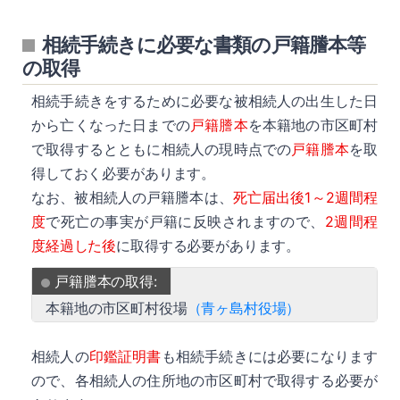
相続手続きに必要な書類の戸籍謄本等
の取得
相続手続きをするために必要な被相続人の出生した日
から亡くなった日までの
戸籍謄本
を本籍地の市区町村
で取得するとともに相続人の現時点での
戸籍謄本
を取
得しておく必要があります。
なお、被相続人の戸籍謄本は、
死亡届出後1～2週間程
度
で死亡の事実が戸籍に反映されますので、
2週間程
度経過した後
に取得する必要があります。
戸籍謄本の取得:
本籍地の市区町村役場
（青ヶ島村役場）
相続人の
印鑑証明書
も相続手続きには必要になります
ので、各相続人の住所地の市区町村で取得する必要が