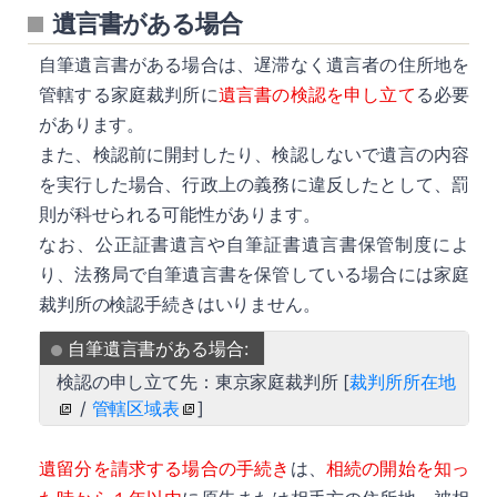
遺言書がある場合
自筆遺言書がある場合は、遅滞なく遺言者の住所地を
管轄する家庭裁判所に
遺言書の検認を申し立て
る必要
があります。
また、検認前に開封したり、検認しないで遺言の内容
を実行した場合、行政上の義務に違反したとして、罰
詳細
則が科せられる可能性があります。
なお、公正証書遺言や自筆証書遺言書保管制度によ
り、法務局で自筆遺言書を保管している場合には家庭
裁判所の検認手続きはいりません。
自筆遺言書がある場合:
詳細
検認の申し立て先：東京家庭裁判所 [
裁判所所在地
/
管轄区域表
]
遺留分を請求する場合の手続き
は、
相続の開始を知っ