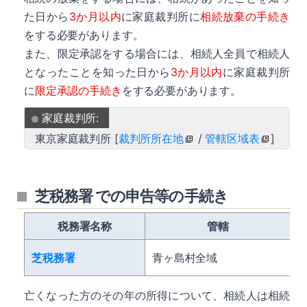
た日から
3か月以内
に家庭裁判所に
相続放棄の手続き
をする必要があります。
また、限定承認をする場合には、相続人全員で相続人
となったことを知った日から
3か月以内
に家庭裁判所
に
限定承認の手続き
をする必要があります。
家庭裁判所:
東京家庭裁判所 [
裁判所所在地
/
管轄区域表
]
芝税務署 での申告等の手続き
税務署名称
管轄
芝税務署
青ヶ島村全域
亡くなった方のその年の所得について、相続人は相続