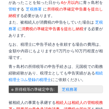
があったことを知った日から
4か月以内
に青ヶ島村を
管轄
する
芝税務署
に
所得税の準確定申告書を提出し
納税
する必要があります。
また、被相続人が消費税の申告をしていた場合は
芝税
務署
に
消費税の準確定申告書を提出し納税
する必要が
あります。
なお、税理士に申告手続きを依頼する場合の費用は、
金額や内容にもよりますが1万円から10万円程度が相
場です。
青ヶ島村の所得税等の申告手続きは、元国税での勤務
経験経験があり、税理士としても申告実績がある
相続
税理士コム登録の税理士
にご依頼ください。
所得税等の準確定申告:
芝税務署
被相続人の事業を承継する
相続人は相続人の管轄税務