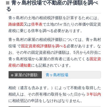
青ヶ島村役場で不動産の評価額を調べ
る
青ヶ島村の土地の相続税評価額を計算するためには、
路線価図
又は
倍率表
で土地の1㎡当たりの単価や固定資
産税に乗じる倍率を調べる必要があります。
青ヶ島村の家屋の相続税評価額については、青ヶ島村
役場 で
固定資産税評価額を調べる
必要があります。な
お、その年の固定資産税の評価額は、5月から6月頃に
青ヶ島村役場から家屋の所有者に送られてくる
固定資
産税の通知書
にも記載されています。
家屋の評価額:
青ヶ島村役場
相続（遺言も含みます。）によって不動産を取得した
相続人は、その所有権の取得を知った日から
３年以内
に相続登記の申請をしなければなりません。