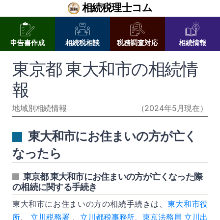
相続税理士コム
申告書作成
相続税相談
税務調査対応
相続情報
東京都 東大和市の相続情
報
地域別相続情報
（2024年5月現在）
東大和市にお住まいの方が亡く
なったら
東京都 東大和市にお住まいの方が亡くなった際
の相続に関する手続き
東大和市にお住まいの方の相続手続きは、
東大和市役
所
、
立川税務署
、
立川都税事務所
、
東京法務局 立川出