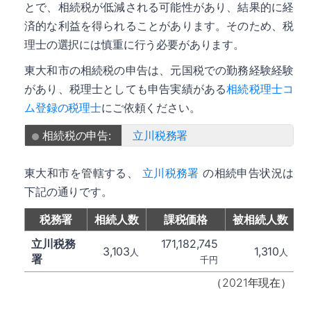
とで、相続税が低減される可能性があり、結果的に経
済的な利益を得られることがあります。そのため、税
理士の選択には慎重に行う必要があります。
東大和市の相続税の申告は、元国税での勤務経験経験
があり、税理士としても申告実績がある
相続税理士コ
ム登録の税理士
にご依頼ください。
相続税の申告:
立川税務署
東大和市を管轄する、
立川税務署
の相続申告状況は
下記の通りです。
税務署
相続人数
課税価格
被相続人数
立川税務
171,182,745
3,103
1,310
人
人
署
千円
（2021年現在）