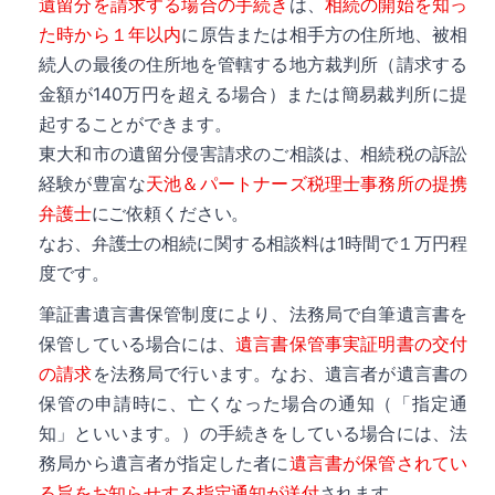
遺留分を請求する場合の手続き
は、
相続の開始を知っ
た時から１年以内
に原告または相手方の住所地、被相
続人の最後の住所地を管轄する地方裁判所（請求する
金額が140万円を超える場合）または簡易裁判所に提
起することができます。
東大和市の遺留分侵害請求のご相談は、相続税の訴訟
経験が豊富な
天池＆パートナーズ税理士事務所の提携
弁護士
にご依頼ください。
なお、弁護士の相続に関する相談料は1時間で１万円程
度です。
筆証書遺言書保管制度により、法務局で自筆遺言書を
保管している場合には、
遺言書保管事実証明書の交付
の請求
を法務局で行います。なお、遺言者が遺言書の
保管の申請時に、亡くなった場合の通知（「指定通
知」といいます。）の手続きをしている場合には、法
務局から遺言者が指定した者に
遺言書が保管されてい
詳細
る旨をお知らせする指定通知が送付
されます。