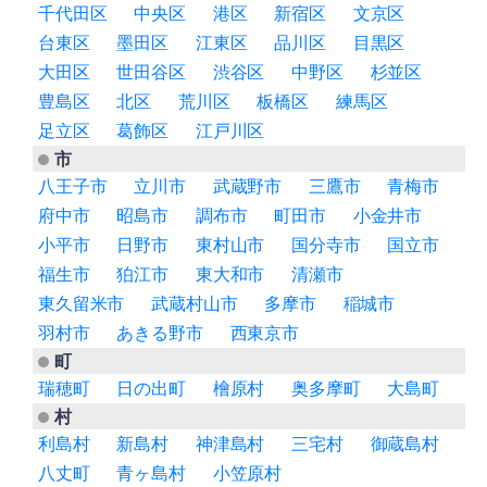
千代田区
中央区
港区
新宿区
文京区
台東区
墨田区
江東区
品川区
目黒区
大田区
世田谷区
渋谷区
中野区
杉並区
豊島区
北区
荒川区
板橋区
練馬区
足立区
葛飾区
江戸川区
市
八王子市
立川市
武蔵野市
三鷹市
青梅市
府中市
昭島市
調布市
町田市
小金井市
小平市
日野市
東村山市
国分寺市
国立市
福生市
狛江市
東大和市
清瀬市
東久留米市
武蔵村山市
多摩市
稲城市
羽村市
あきる野市
西東京市
町
瑞穂町
日の出町
檜原村
奥多摩町
大島町
村
利島村
新島村
神津島村
三宅村
御蔵島村
八丈町
青ヶ島村
小笠原村