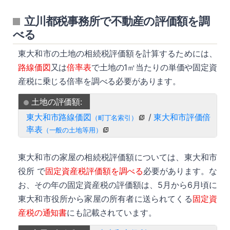
立川都税事務所で不動産の評価額を調
べる
東大和市の土地の相続税評価額を計算するためには、
路線価図
又は
倍率表
で土地の1㎡当たりの単価や固定資
産税に乗じる倍率を調べる必要があります。
土地の評価額:
東大和市路線価図
/
東大和市評価倍
（町丁名索引）
率表
（一般の土地等用）
東大和市の家屋の相続税評価額については、東大和市
役所 で
固定資産税評価額を調べる
必要があります。な
お、その年の固定資産税の評価額は、5月から6月頃に
東大和市役所から家屋の所有者に送られてくる
固定資
産税の通知書
にも記載されています。