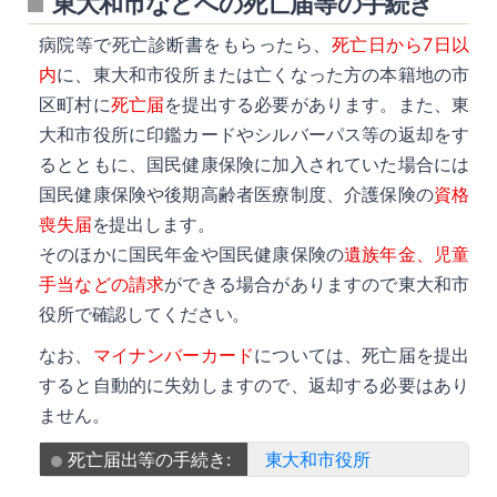
東大和市などへの死亡届等の手続き
病院等で死亡診断書をもらったら、
死亡日から7日以
内
に、東大和市役所または亡くなった方の本籍地の市
区町村に
死亡届
を提出する必要があります。また、東
大和市役所に印鑑カードやシルバーパス等の返却をす
るとともに、国民健康保険に加入されていた場合には
国民健康保険や後期高齢者医療制度、介護保険の
資格
喪失届
を提出します。
そのほかに国民年金や国民健康保険の
遺族年金、児童
手当などの請求
ができる場合がありますので東大和市
役所で確認してください。
なお、
マイナンバーカード
については、死亡届を提出
すると自動的に失効しますので、返却する必要はあり
ません。
死亡届出等の手続き:
東大和市役所