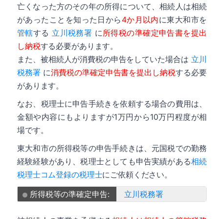
亡くなった方のその年の所得について、相続人は相続
があったことを知った日から
4か月以内
に東大和市を
管轄
する
立川税務署
に
所得税の準確定申告書を提出
し納税
する必要があります。
また、被相続人が消費税の申告をしていた場合は
立川
税務署
に
消費税の準確定申告書を提出し納税
する必要
があります。
なお、税理士に申告手続きを依頼する場合の費用は、
金額や内容にもよりますが1万円から10万円程度が相
場です。
東大和市の所得税等の申告手続きは、元国税での勤務
経験経験があり、税理士としても申告実績がある
相続
税理士コム登録の税理士
にご依頼ください。
所得税等の準確定申告:
立川税務署