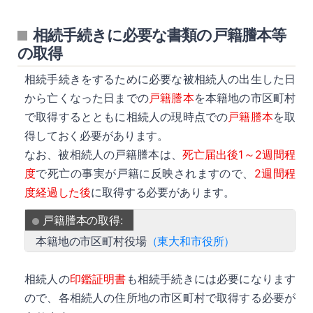
相続手続きに必要な書類の戸籍謄本等
の取得
相続手続きをするために必要な被相続人の出生した日
から亡くなった日までの
戸籍謄本
を本籍地の市区町村
で取得するとともに相続人の現時点での
戸籍謄本
を取
得しておく必要があります。
なお、被相続人の戸籍謄本は、
死亡届出後1～2週間程
度
で死亡の事実が戸籍に反映されますので、
2週間程
度経過した後
に取得する必要があります。
戸籍謄本の取得:
本籍地の市区町村役場
（東大和市役所）
相続人の
印鑑証明書
も相続手続きには必要になります
ので、各相続人の住所地の市区町村で取得する必要が