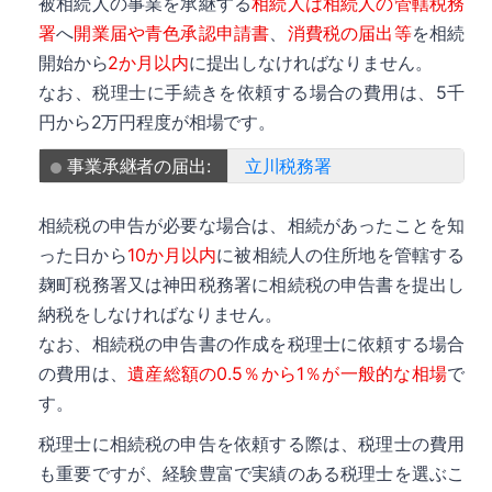
被相続人の事業を承継する
相続人は相続人の管轄税務
署
へ
開業届や青色承認申請書
、
消費税の届出等
を相続
開始から
2か月以内
に提出しなければなりません。
なお、税理士に手続きを依頼する場合の費用は、5千
円から2万円程度が相場です。
事業承継者の届出:
立川税務署
相続税の申告が必要な場合は、相続があったことを知
った日から
10か月以内
に被相続人の住所地を管轄する
麹町税務署又は神田税務署に相続税の申告書を提出し
納税をしなければなりません。
なお、相続税の申告書の作成を税理士に依頼する場合
の費用は、
遺産総額の0.5％から1％が一般的な相場
で
す。
税理士に相続税の申告を依頼する際は、税理士の費用
も重要ですが、経験豊富で実績のある税理士を選ぶこ