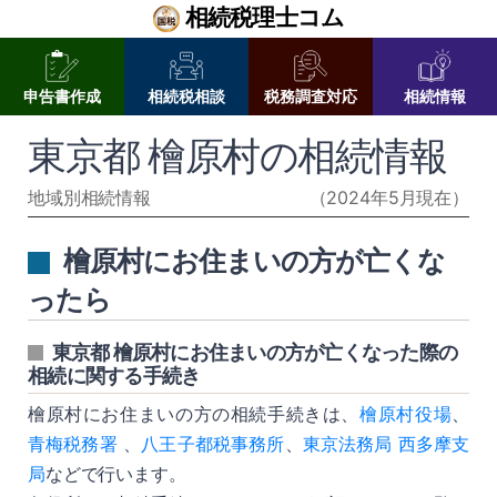
相続税理士コム
申告書作成
相続税相談
税務調査対応
相続情報
東京都 檜原村の相続情報
地域別相続情報
（2024年5月現在）
檜原村にお住まいの方が亡くな
ったら
東京都 檜原村にお住まいの方が亡くなった際の
相続に関する手続き
檜原村にお住まいの方の相続手続きは、
檜原村役場
、
青梅税務署
、
八王子都税事務所
、
東京法務局 西多摩支
局
などで行います。