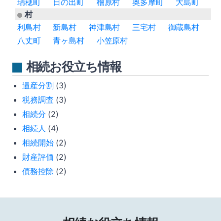
瑞穂町
日の出町
檜原村
奥多摩町
大島町
村
利島村
新島村
神津島村
三宅村
御蔵島村
八丈町
青ヶ島村
小笠原村
相続お役立ち情報
遺産分割
(3)
税務調査
(3)
相続分
(2)
相続人
(4)
相続開始
(2)
財産評価
(2)
債務控除
(2)