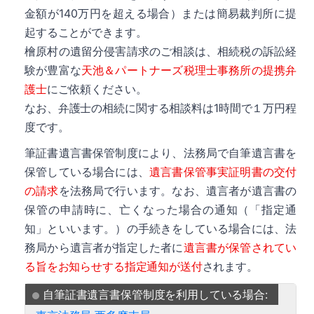
金額が140万円を超える場合）または簡易裁判所に提
起することができます。
檜原村の遺留分侵害請求のご相談は、相続税の訴訟経
詳細
験が豊富な
天池＆パートナーズ税理士事務所の提携弁
護士
にご依頼ください。
なお、弁護士の相続に関する相談料は1時間で１万円程
度です。
筆証書遺言書保管制度により、法務局で自筆遺言書を
保管している場合には、
遺言書保管事実証明書の交付
の請求
を法務局で行います。なお、遺言者が遺言書の
保管の申請時に、亡くなった場合の通知（「指定通
知」といいます。）の手続きをしている場合には、法
務局から遺言者が指定した者に
遺言書が保管されてい
る旨をお知らせする指定通知が送付
されます。
自筆証書遺言書保管制度を利用している場合: