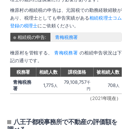
檜原村の相続税の申告は、元国税での勤務経験経験が
あり、税理士としても申告実績がある
相続税理士コム
登録の税理士
にご依頼ください。
相続税の申告:
青梅税務署
檜原村を管轄する、
青梅税務署
の相続申告状況は下
記の通りです。
税務署
相続人数
課税価格
被相続人数
青梅税務
79,108,757
千
1,775
708
人
人
署
円
（2021年現在）
八王子都税事務所で不動産の評価額を