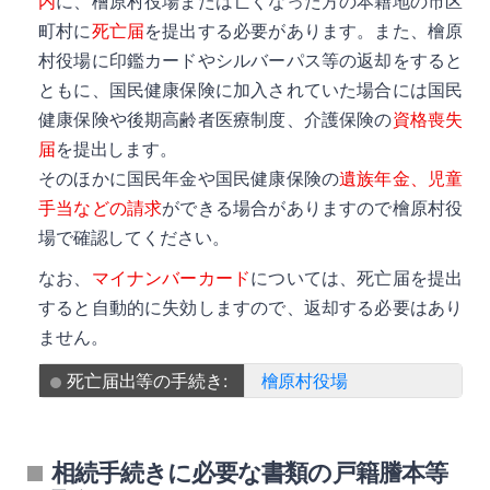
内
に、檜原村役場または亡くなった方の本籍地の市区
町村に
死亡届
を提出する必要があります。また、檜原
村役場に印鑑カードやシルバーパス等の返却をすると
ともに、国民健康保険に加入されていた場合には国民
健康保険や後期高齢者医療制度、介護保険の
資格喪失
届
を提出します。
そのほかに国民年金や国民健康保険の
遺族年金、児童
手当などの請求
ができる場合がありますので檜原村役
場で確認してください。
なお、
マイナンバーカード
については、死亡届を提出
すると自動的に失効しますので、返却する必要はあり
ません。
死亡届出等の手続き:
檜原村役場
相続手続きに必要な書類の戸籍謄本等