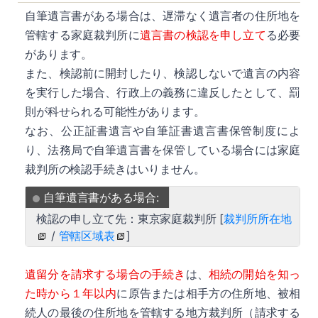
自筆遺言書がある場合は、遅滞なく遺言者の住所地を
管轄する家庭裁判所に
遺言書の検認を申し立て
る必要
詳細
があります。
また、検認前に開封したり、検認しないで遺言の内容
を実行した場合、行政上の義務に違反したとして、罰
則が科せられる可能性があります。
なお、公正証書遺言や自筆証書遺言書保管制度によ
り、法務局で自筆遺言書を保管している場合には家庭
詳細
裁判所の検認手続きはいりません。
自筆遺言書がある場合:
検認の申し立て先：東京家庭裁判所 [
裁判所所在地
/
管轄区域表
]
詳細
遺留分を請求する場合の手続き
は、
相続の開始を知っ
た時から１年以内
に原告または相手方の住所地、被相
続人の最後の住所地を管轄する地方裁判所（請求する