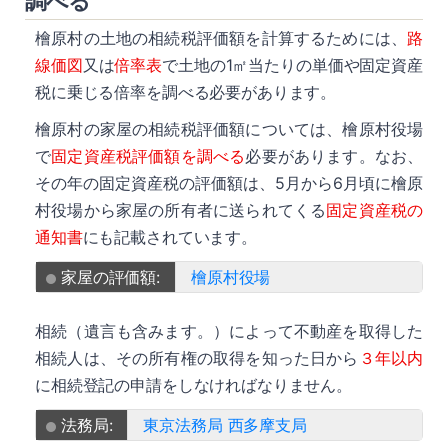
調べる
檜原村の土地の相続税評価額を計算するためには、
路
線価図
又は
倍率表
で土地の1㎡当たりの単価や固定資産
税に乗じる倍率を調べる必要があります。
檜原村の家屋の相続税評価額については、檜原村役場
で
固定資産税評価額を調べる
必要があります。なお、
その年の固定資産税の評価額は、5月から6月頃に檜原
村役場から家屋の所有者に送られてくる
固定資産税の
通知書
にも記載されています。
家屋の評価額:
檜原村役場
相続（遺言も含みます。）によって不動産を取得した
相続人は、その所有権の取得を知った日から
３年以内
に相続登記の申請をしなければなりません。
法務局:
東京法務局 西多摩支局