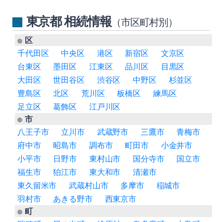
東京都 相続情報
（市区町村別）
区
千代田区
中央区
港区
新宿区
文京区
台東区
墨田区
江東区
品川区
目黒区
大田区
世田谷区
渋谷区
中野区
杉並区
豊島区
北区
荒川区
板橋区
練馬区
足立区
葛飾区
江戸川区
市
八王子市
立川市
武蔵野市
三鷹市
青梅市
府中市
昭島市
調布市
町田市
小金井市
小平市
日野市
東村山市
国分寺市
国立市
福生市
狛江市
東大和市
清瀬市
東久留米市
武蔵村山市
多摩市
稲城市
羽村市
あきる野市
西東京市
町