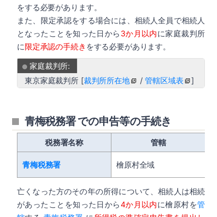
をする必要があります。
また、限定承認をする場合には、相続人全員で相続人
となったことを知った日から
3か月以内
に家庭裁判所
に
限定承認の手続き
をする必要があります。
家庭裁判所:
東京家庭裁判所 [
裁判所所在地
/
管轄区域表
]
青梅税務署 での申告等の手続き
税務署名称
管轄
青梅税務署
檜原村全域
亡くなった方のその年の所得について、相続人は相続
があったことを知った日から
4か月以内
に檜原村を
管