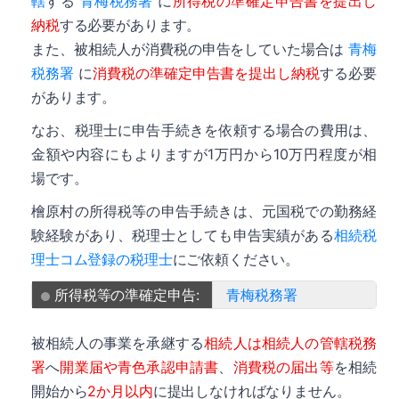
轄
する
青梅税務署
に
所得税の準確定申告書を提出し
納税
する必要があります。
また、被相続人が消費税の申告をしていた場合は
青梅
税務署
に
消費税の準確定申告書を提出し納税
する必要
があります。
なお、税理士に申告手続きを依頼する場合の費用は、
金額や内容にもよりますが1万円から10万円程度が相
場です。
檜原村の所得税等の申告手続きは、元国税での勤務経
験経験があり、税理士としても申告実績がある
相続税
理士コム登録の税理士
にご依頼ください。
所得税等の準確定申告:
青梅税務署
被相続人の事業を承継する
相続人は相続人の管轄税務
署
へ
開業届や青色承認申請書
、
消費税の届出等
を相続
開始から
2か月以内
に提出しなければなりません。