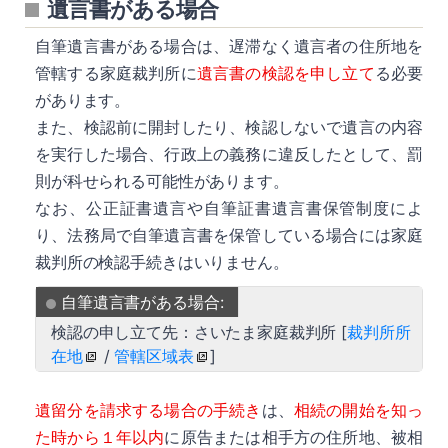
遺言書がある場合
自筆遺言書がある場合は、遅滞なく遺言者の住所地を
管轄する家庭裁判所に
遺言書の検認を申し立て
る必要
があります。
詳細
また、検認前に開封したり、検認しないで遺言の内容
を実行した場合、行政上の義務に違反したとして、罰
則が科せられる可能性があります。
なお、公正証書遺言や自筆証書遺言書保管制度によ
り、法務局で自筆遺言書を保管している場合には家庭
裁判所の検認手続きはいりません。
詳細
自筆遺言書がある場合:
検認の申し立て先：さいたま家庭裁判所 [
裁判所所
在地
/
管轄区域表
]
遺留分を請求する場合の手続き
は、
相続の開始を知っ
詳細
た時から１年以内
に原告または相手方の住所地、被相