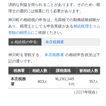
済的な利益を得られることがあります。そのため、税
理士の選択には慎重に行う必要があります。
神川町の相続税の申告は、元国税での勤務経験経験が
あり、税理士としても申告実績がある
相続税理士コム
登録の税理士
にご依頼ください。
相続税の申告:
本庄税務署
神川町を管轄する、
本庄税務署
の相続申告状況は下
記の通りです。
税務署
相続人数
課税価格
被相続人数
本庄税務
16,292,345
403
157
人
人
署
千円
（2021年現在）