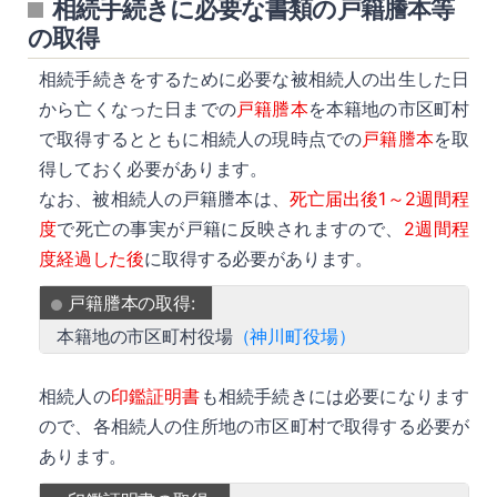
相続手続きに必要な書類の戸籍謄本等
の取得
相続手続きをするために必要な被相続人の出生した日
から亡くなった日までの
戸籍謄本
を本籍地の市区町村
で取得するとともに相続人の現時点での
戸籍謄本
を取
得しておく必要があります。
なお、被相続人の戸籍謄本は、
死亡届出後1～2週間程
度
で死亡の事実が戸籍に反映されますので、
2週間程
度経過した後
に取得する必要があります。
戸籍謄本の取得:
本籍地の市区町村役場
（神川町役場）
相続人の
印鑑証明書
も相続手続きには必要になります
ので、各相続人の住所地の市区町村で取得する必要が
あります。