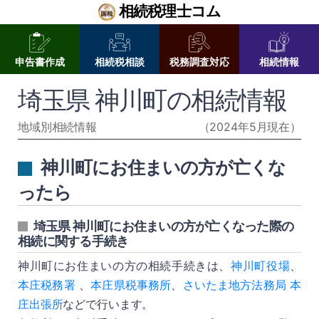
相続税理士コム
申告書作成
相続税相談
税務調査対応
相続情報
埼玉県 神川町の相続情報
地域別相続情報
（2024年5月現在）
神川町にお住まいの方が亡くな
ったら
埼玉県 神川町にお住まいの方が亡くなった際の
相続に関する手続き
神川町にお住まいの方の相続手続きは、
神川町役場
、
本庄税務署
、
本庄県税事務所
、
さいたま地方法務局 本
庄出張所
などで行います。