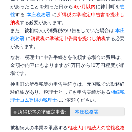
があったことを知った日から
4か月以内
に神川町を
管
轄
する
本庄税務署
に
所得税の準確定申告書を提出し
納税
する必要があります。
また、被相続人が消費税の申告をしていた場合は
本庄
税務署
に
消費税の準確定申告書を提出し納税
する必要
があります。
なお、税理士に申告手続きを依頼する場合の費用は、
金額や内容にもよりますが1万円から10万円程度が相
場です。
神川町の所得税等の申告手続きは、元国税での勤務経
験経験があり、税理士としても申告実績がある
相続税
理士コム登録の税理士
にご依頼ください。
所得税等の準確定申告:
本庄税務署
被相続人の事業を承継する
相続人は相続人の管轄税務