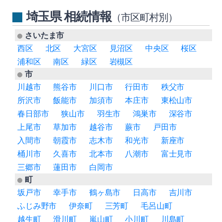
埼玉県 相続情報
（市区町村別）
さいたま市
西区
北区
大宮区
見沼区
中央区
桜区
浦和区
南区
緑区
岩槻区
市
川越市
熊谷市
川口市
行田市
秩父市
所沢市
飯能市
加須市
本庄市
東松山市
春日部市
狭山市
羽生市
鴻巣市
深谷市
上尾市
草加市
越谷市
蕨市
戸田市
入間市
朝霞市
志木市
和光市
新座市
桶川市
久喜市
北本市
八潮市
富士見市
三郷市
蓮田市
白岡市
町
坂戸市
幸手市
鶴ヶ島市
日高市
吉川市
ふじみ野市
伊奈町
三芳町
毛呂山町
越生町
滑川町
嵐山町
小川町
川島町