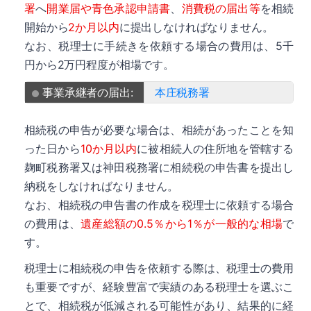
署
へ
開業届や青色承認申請書
、
消費税の届出等
を相続
開始から
2か月以内
に提出しなければなりません。
なお、税理士に手続きを依頼する場合の費用は、5千
円から2万円程度が相場です。
事業承継者の届出:
本庄税務署
相続税の申告が必要な場合は、相続があったことを知
った日から
10か月以内
に被相続人の住所地を管轄する
麹町税務署又は神田税務署に相続税の申告書を提出し
納税をしなければなりません。
なお、相続税の申告書の作成を税理士に依頼する場合
の費用は、
遺産総額の0.5％から1％が一般的な相場
で
す。
税理士に相続税の申告を依頼する際は、税理士の費用
も重要ですが、経験豊富で実績のある税理士を選ぶこ
とで、相続税が低減される可能性があり、結果的に経