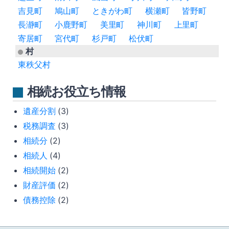
吉見町
鳩山町
ときがわ町
横瀬町
皆野町
長瀞町
小鹿野町
美里町
神川町
上里町
寄居町
宮代町
杉戸町
松伏町
村
東秩父村
相続お役立ち情報
遺産分割
(3)
税務調査
(3)
相続分
(2)
相続人
(4)
相続開始
(2)
財産評価
(2)
債務控除
(2)