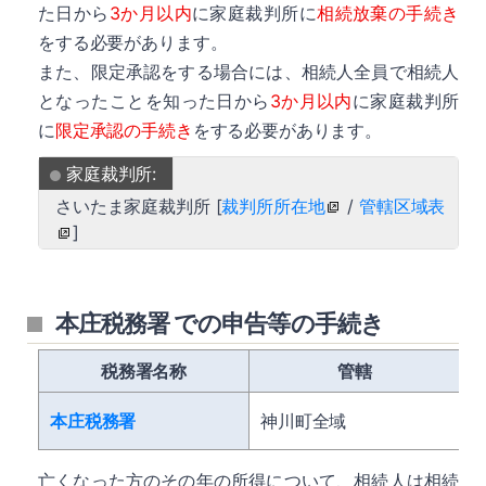
た日から
3か月以内
に家庭裁判所に
相続放棄の手続き
をする必要があります。
また、限定承認をする場合には、相続人全員で相続人
となったことを知った日から
3か月以内
に家庭裁判所
に
限定承認の手続き
をする必要があります。
家庭裁判所:
さいたま家庭裁判所 [
裁判所所在地
/
管轄区域表
]
本庄税務署 での申告等の手続き
税務署名称
管轄
本庄税務署
神川町全域
亡くなった方のその年の所得について、相続人は相続