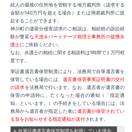
続人の最後の住所地を管轄する地方裁判所（請求する
金額が140万円を超える場合）または簡易裁判所に提
起することができます。
神川町の遺留分侵害請求のご相談は、相続税の訴訟経
験が豊富な
天池＆パートナーズ税理士事務所の提携弁
詳細
護士
にご依頼ください。
なお、弁護士の相続に関する相談料は1時間で１万円程
度です。
筆証書遺言書保管制度により、法務局で自筆遺言書を
保管している場合には、
遺言書保管事実証明書の交付
の請求
を法務局で行います。なお、遺言者が遺言書の
保管の申請時に、亡くなった場合の通知（「指定通
知」といいます。）の手続きをしている場合には、法
務局から遺言者が指定した者に
遺言書が保管されてい
る旨をお知らせする指定通知が送付
されます。
自筆証書遺言書保管制度を利用している場合: