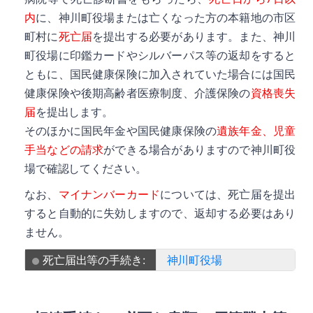
内
に、神川町役場または亡くなった方の本籍地の市区
町村に
死亡届
を提出する必要があります。また、神川
町役場に印鑑カードやシルバーパス等の返却をすると
ともに、国民健康保険に加入されていた場合には国民
健康保険や後期高齢者医療制度、介護保険の
資格喪失
届
を提出します。
そのほかに国民年金や国民健康保険の
遺族年金、児童
手当などの請求
ができる場合がありますので神川町役
場で確認してください。
なお、
マイナンバーカード
については、死亡届を提出
すると自動的に失効しますので、返却する必要はあり
ません。
死亡届出等の手続き:
神川町役場