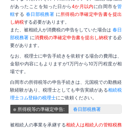
があったことを知った日から
4か月以内
に白岡市を
管
轄
する
春日部税務署
に
所得税の準確定申告書を提出
し納税
する必要があります。
また、被相続人が消費税の申告をしていた場合は
春日
部税務署
に
消費税の準確定申告書を提出し納税
する必
要があります。
なお、税理士に申告手続きを依頼する場合の費用は、
金額や内容にもよりますが1万円から10万円程度が相
場です。
白岡市の所得税等の申告手続きは、元国税での勤務経
験経験があり、税理士としても申告実績がある
相続税
理士コム登録の税理士
にご依頼ください。
所得税等の準確定申告:
春日部税務署
被相続人の事業を承継する
相続人は相続人の管轄税務