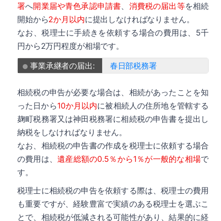
署
へ
開業届や青色承認申請書
、
消費税の届出等
を相続
開始から
2か月以内
に提出しなければなりません。
なお、税理士に手続きを依頼する場合の費用は、5千
円から2万円程度が相場です。
事業承継者の届出:
春日部税務署
相続税の申告が必要な場合は、相続があったことを知
った日から
10か月以内
に被相続人の住所地を管轄する
麹町税務署又は神田税務署に相続税の申告書を提出し
納税をしなければなりません。
なお、相続税の申告書の作成を税理士に依頼する場合
の費用は、
遺産総額の0.5％から1％が一般的な相場
で
す。
税理士に相続税の申告を依頼する際は、税理士の費用
も重要ですが、経験豊富で実績のある税理士を選ぶこ
とで、相続税が低減される可能性があり、結果的に経