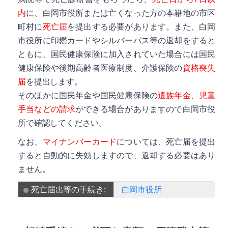
内
に、白岡市役所または亡くなった方の本籍地の市区
町村に
死亡届
を提出する必要があります。また、白岡
市役所に印鑑カードやシルバーパス等の返却をすると
ともに、国民健康保険に加入されていた場合には国民
健康保険や後期高齢者医療制度、介護保険の
資格喪失
届
を提出します。
そのほかに国民年金や国民健康保険の
遺族年金、児童
手当などの請求
ができる場合がありますので白岡市役
所で確認してください。
なお、
マイナンバーカード
については、死亡届を提出
すると自動的に失効しますので、返却する必要はあり
ません。
死亡届出等の手続き:
白岡市役所