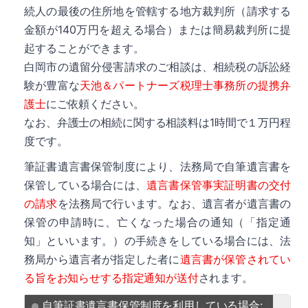
続人の最後の住所地を管轄する地方裁判所（請求する
金額が140万円を超える場合）または簡易裁判所に提
起することができます。
白岡市の遺留分侵害請求のご相談は、相続税の訴訟経
詳細
験が豊富な
天池＆パートナーズ税理士事務所の提携弁
護士
にご依頼ください。
なお、弁護士の相続に関する相談料は1時間で１万円程
度です。
筆証書遺言書保管制度により、法務局で自筆遺言書を
保管している場合には、
遺言書保管事実証明書の交付
詳細
の請求
を法務局で行います。なお、遺言者が遺言書の
保管の申請時に、亡くなった場合の通知（「指定通
知」といいます。）の手続きをしている場合には、法
務局から遺言者が指定した者に
遺言書が保管されてい
る旨をお知らせする指定通知が送付
されます。
詳細
自筆証書遺言書保管制度を利用している場合: