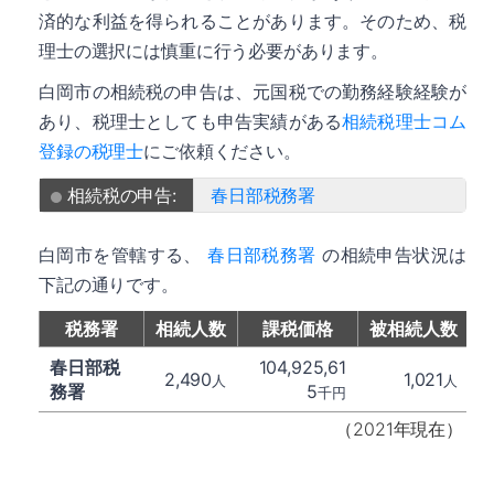
済的な利益を得られることがあります。そのため、税
理士の選択には慎重に行う必要があります。
白岡市の相続税の申告は、元国税での勤務経験経験が
あり、税理士としても申告実績がある
相続税理士コム
登録の税理士
にご依頼ください。
相続税の申告:
春日部税務署
白岡市を管轄する、
春日部税務署
の相続申告状況は
下記の通りです。
税務署
相続人数
課税価格
被相続人数
春日部税
104,925,61
2,490
1,021
人
人
務署
5
千円
（2021年現在）