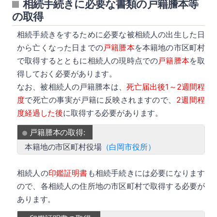
相続手続きに必要な書類の戸籍謄本等
の取得
相続手続きをするために必要な被相続人の出生した日
から亡くなった日までの
戸籍謄本
を本籍地の市区町村
で取得するとともに相続人の現時点での
戸籍謄本
を取
得しておく必要があります。
なお、被相続人の戸籍謄本は、
死亡届出後1～2週間程
度
で死亡の事実が戸籍に反映されますので、
2週間程
度経過した後
に取得する必要があります。
戸籍謄本の取得:
本籍地の市区町村役場
（白岡市役所）
相続人の
印鑑証明書
も相続手続きには必要になります
ので、各相続人の住所地の市区町村で取得する必要が
あります。