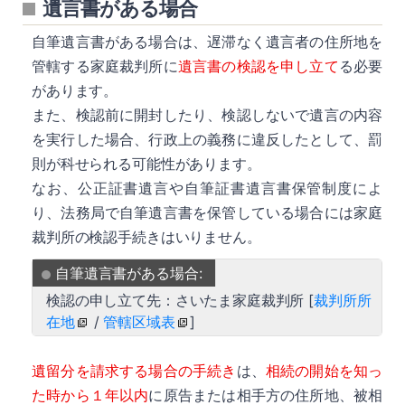
遺言書がある場合
自筆遺言書がある場合は、遅滞なく遺言者の住所地を
管轄する家庭裁判所に
遺言書の検認を申し立て
る必要
があります。
また、検認前に開封したり、検認しないで遺言の内容
を実行した場合、行政上の義務に違反したとして、罰
則が科せられる可能性があります。
なお、公正証書遺言や自筆証書遺言書保管制度によ
り、法務局で自筆遺言書を保管している場合には家庭
裁判所の検認手続きはいりません。
自筆遺言書がある場合:
検認の申し立て先：さいたま家庭裁判所 [
裁判所所
在地
/
管轄区域表
]
遺留分を請求する場合の手続き
は、
相続の開始を知っ
た時から１年以内
に原告または相手方の住所地、被相