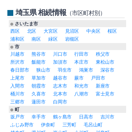
埼玉県 相続情報
（市区町村別）
さいたま市
西区
北区
大宮区
見沼区
中央区
桜区
浦和区
南区
緑区
岩槻区
市
川越市
熊谷市
川口市
行田市
秩父市
所沢市
飯能市
加須市
本庄市
東松山市
春日部市
狭山市
羽生市
鴻巣市
深谷市
上尾市
草加市
越谷市
蕨市
戸田市
入間市
朝霞市
志木市
和光市
新座市
桶川市
久喜市
北本市
八潮市
富士見市
三郷市
蓮田市
白岡市
町
坂戸市
幸手市
鶴ヶ島市
日高市
吉川市
ふじみ野市
伊奈町
三芳町
毛呂山町