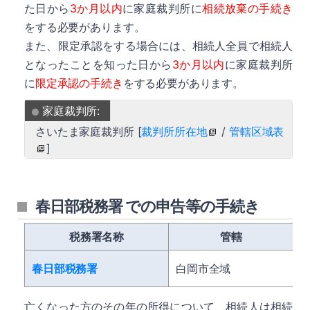
た日から
3か月以内
に家庭裁判所に
相続放棄の手続き
をする必要があります。
また、限定承認をする場合には、相続人全員で相続人
となったことを知った日から
3か月以内
に家庭裁判所
に
限定承認の手続き
をする必要があります。
家庭裁判所:
さいたま家庭裁判所 [
裁判所所在地
/
管轄区域表
]
春日部税務署 での申告等の手続き
税務署名称
管轄
春日部税務署
白岡市全域
亡くなった方のその年の所得について、相続人は相続