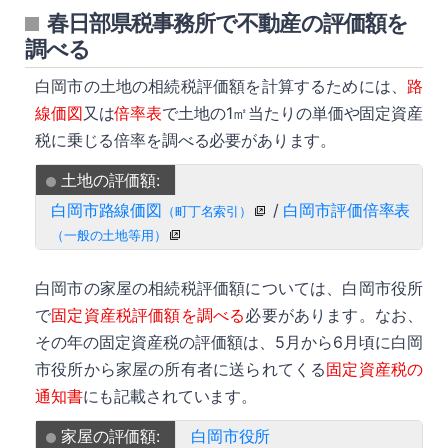
春日部県税事務所で不動産の評価額を
調べる
白岡市の土地の相続税評価額を計算するためには、
路
線価図
又は
倍率表
で土地の1㎡当たりの単価や固定資産
税に乗じる倍率を調べる必要があります。
土地の評価額:
白岡市路線価図
/
白岡市評価倍率表
（町丁名索引）
（一般の土地等用）
白岡市の家屋の相続税評価額については、白岡市役所
で
固定資産税評価額を調べる
必要があります。なお、
その年の固定資産税の評価額は、5月から6月頃に白岡
市役所から家屋の所有者に送られてくる
固定資産税の
通知書
にも記載されています。
家屋の評価額:
白岡市役所