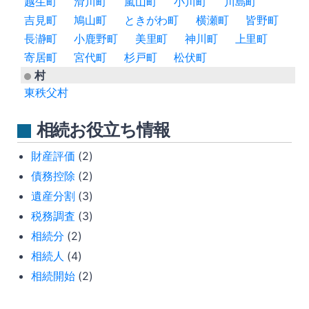
越生町
滑川町
嵐山町
小川町
川島町
吉見町
鳩山町
ときがわ町
横瀬町
皆野町
長瀞町
小鹿野町
美里町
神川町
上里町
寄居町
宮代町
杉戸町
松伏町
村
東秩父村
相続お役立ち情報
財産評価
(2)
債務控除
(2)
遺産分割
(3)
税務調査
(3)
相続分
(2)
相続人
(4)
相続開始
(2)