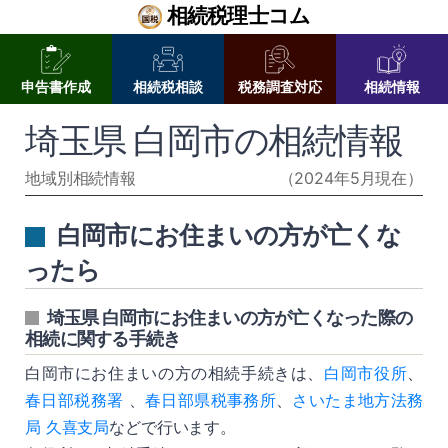
相続税理士コム
申告書作成
相続税相談
税務調査対応
相続情報
埼玉県 白岡市の相続情報
地域別相続情報
（2024年5月現在）
白岡市にお住まいの方が亡くな
ったら
埼玉県 白岡市にお住まいの方が亡くなった際の
相続に関する手続き
白岡市にお住まいの方の相続手続きは、
白岡市役所
、
春日部税務署
、
春日部県税事務所
、
さいたま地方法務
局 久喜支局
などで行います。