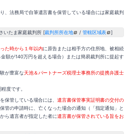
より、法務局で自筆遺言書を保管している場合には家庭裁判
さいたま家庭裁判所 [
裁判所所在地
/
管轄区域表
]
知った時から１年以内
に原告または相手方の住所地、被相続
金額が140万円を超える場合）または簡易裁判所に提起す
経験が豊富な
天池＆パートナーズ税理士事務所の提携弁護士
円程度です。
書を保管している場合には、
遺言書保管事実証明書の交付の
の保管の申請時に、亡くなった場合の通知（「指定通知」と
局から遺言者が指定した者に
遺言書が保管されている旨をお