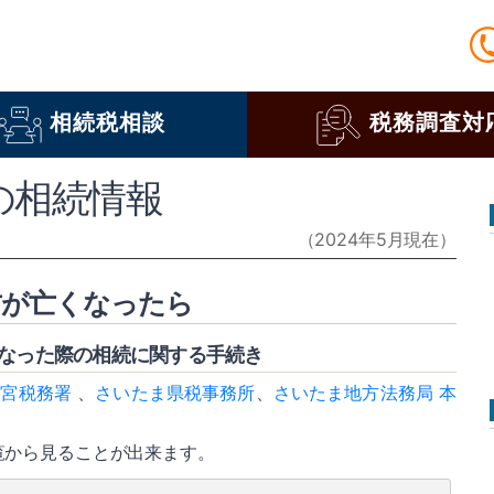
相続税相談
税務調査対
の相続情報
（2024年5月現在）
方が亡くなったら
くなった際の相続に関する手続き
大宮税務署
、
さいたま県税事務所
、
さいたま地方法務局 本
覧から見ることが出来ます。