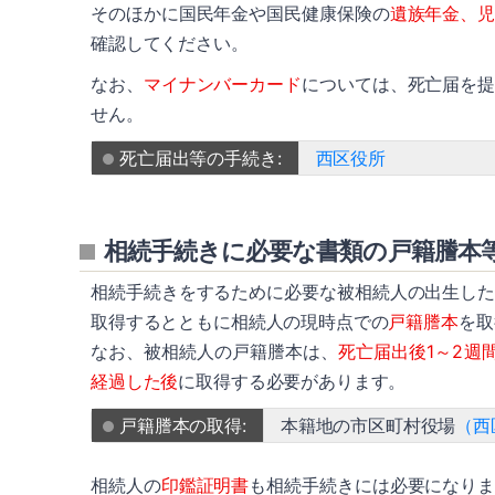
そのほかに国民年金や国民健康保険の
遺族年金、
確認してください。
なお、
マイナンバーカード
については、死亡届を
せん。
死亡届出等の手続き:
西区役所
相続手続きに必要な書類の戸籍謄本
相続手続きをするために必要な被相続人の出生し
取得するとともに相続人の現時点での
戸籍謄本
を取
なお、被相続人の戸籍謄本は、
死亡届出後1～2週
経過した後
に取得する必要があります。
戸籍謄本の取得:
本籍地の市区町村役場
（西
相続人の
印鑑証明書
も相続手続きには必要になり