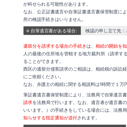
が科せられる可能性があります。
なお、公正証書遺言や自筆証書遺言書保管制度に
所の検認手続きはいりません。
自筆遺言書がある場合:
検認の申し立て先：
遺留分を請求する場合の手続き
は、
相続の開始を
人の最後の住所地を管轄する地方裁判所（請求する
ることができます。
西区の遺留分侵害請求のご相談は、相続税の訴訟
にご依頼ください。
なお、弁護士の相続に関する相談料は1時間で１万
筆証書遺言書保管制度により、法務局で自筆遺言
請求
を法務局で行います。なお、遺言者が遺言書
いいます。）の手続きをしている場合には、法務
知らせする指定通知が送付
されます。