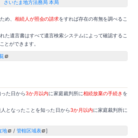
さいたま地方法務局 本局
るため、
相続人が照会の請求
をすれば存在の有無を調べるこ
された遺言書はすべて遺言検索システムによって確認するこ
ことができます。
覧
知った日から
3か月以内
に家庭裁判所に
相続放棄の手続き
を
続人となったことを知った日から
3か月以内
に家庭裁判所に
在地
/
管轄区域表
]