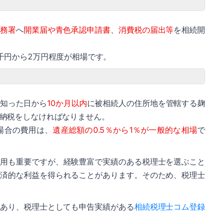
税務署
へ
開業届や青色承認申請書
、
消費税の届出等
を相続開
千円から2万円程度が相場です。
知った日から
10か月以内
に被相続人の住所地を管轄する麹
納税をしなければなりません。
場合の費用は、
遺産総額の0.5％から1％が一般的な相場
で
費用も重要ですが、経験豊富で実績のある税理士を選ぶこと
経済的な利益を得られることがあります。そのため、税理士
があり、税理士としても申告実績がある
相続税理士コム登録