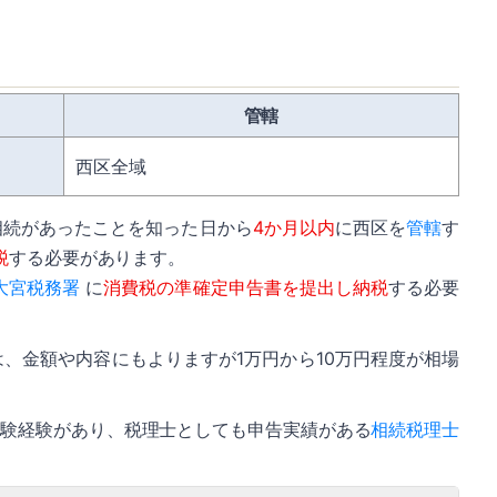
管轄
西区全域
相続があったことを知った日から
4か月以内
に西区を
管轄
す
税
する必要があります。
大宮税務署
に
消費税の準確定申告書を提出し納税
する必要
、金額や内容にもよりますが1万円から10万円程度が相場
経験経験があり、税理士としても申告実績がある
相続税理士