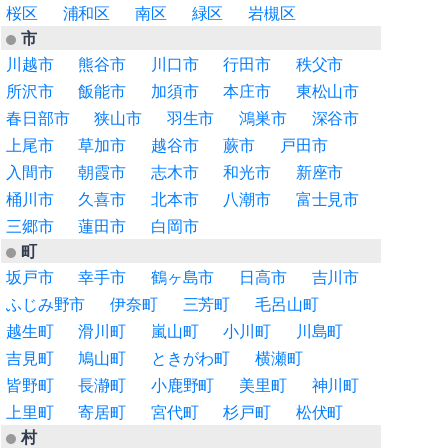
桜区
浦和区
南区
緑区
岩槻区
市
川越市
熊谷市
川口市
行田市
秩父市
所沢市
飯能市
加須市
本庄市
東松山市
春日部市
狭山市
羽生市
鴻巣市
深谷市
上尾市
草加市
越谷市
蕨市
戸田市
入間市
朝霞市
志木市
和光市
新座市
桶川市
久喜市
北本市
八潮市
富士見市
三郷市
蓮田市
白岡市
町
坂戸市
幸手市
鶴ヶ島市
日高市
吉川市
ふじみ野市
伊奈町
三芳町
毛呂山町
越生町
滑川町
嵐山町
小川町
川島町
吉見町
鳩山町
ときがわ町
横瀬町
皆野町
長瀞町
小鹿野町
美里町
神川町
上里町
寄居町
宮代町
杉戸町
松伏町
村