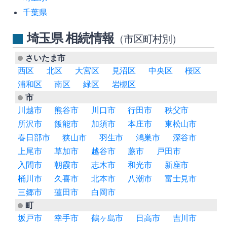
千葉県
埼玉県 相続情報
（市区町村別）
さいたま市
西区
北区
大宮区
見沼区
中央区
桜区
浦和区
南区
緑区
岩槻区
市
川越市
熊谷市
川口市
行田市
秩父市
所沢市
飯能市
加須市
本庄市
東松山市
春日部市
狭山市
羽生市
鴻巣市
深谷市
上尾市
草加市
越谷市
蕨市
戸田市
入間市
朝霞市
志木市
和光市
新座市
桶川市
久喜市
北本市
八潮市
富士見市
三郷市
蓮田市
白岡市
町
坂戸市
幸手市
鶴ヶ島市
日高市
吉川市