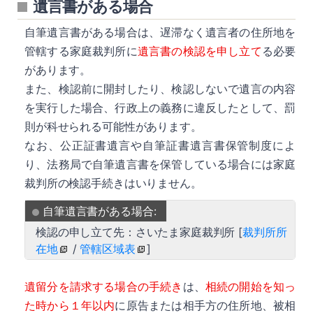
遺言書がある場合
自筆遺言書がある場合は、遅滞なく遺言者の住所地を
管轄する家庭裁判所に
遺言書の検認を申し立て
る必要
があります。
また、検認前に開封したり、検認しないで遺言の内容
を実行した場合、行政上の義務に違反したとして、罰
則が科せられる可能性があります。
なお、公正証書遺言や自筆証書遺言書保管制度によ
り、法務局で自筆遺言書を保管している場合には家庭
裁判所の検認手続きはいりません。
自筆遺言書がある場合:
検認の申し立て先：さいたま家庭裁判所 [
裁判所所
在地
/
管轄区域表
]
遺留分を請求する場合の手続き
は、
相続の開始を知っ
た時から１年以内
に原告または相手方の住所地、被相