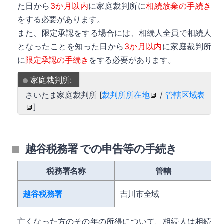
た日から
3か月以内
に家庭裁判所に
相続放棄の手続き
をする必要があります。
また、限定承認をする場合には、相続人全員で相続人
となったことを知った日から
3か月以内
に家庭裁判所
に
限定承認の手続き
をする必要があります。
家庭裁判所:
さいたま家庭裁判所 [
裁判所所在地
/
管轄区域表
]
越谷税務署 での申告等の手続き
税務署名称
管轄
越谷税務署
吉川市全域
亡くなった方のその年の所得について、相続人は相続