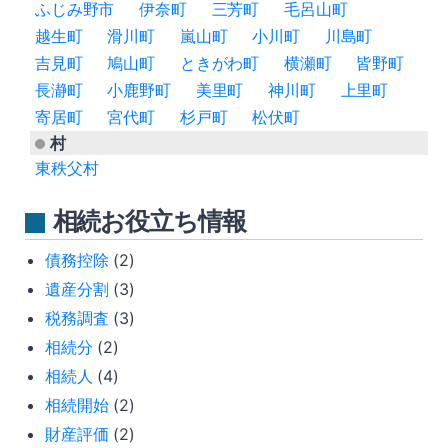
ふじみ野市
伊奈町
三芳町
毛呂山町
越生町
滑川町
嵐山町
小川町
川島町
吉見町
鳩山町
ときがわ町
横瀬町
皆野町
長瀞町
小鹿野町
美里町
神川町
上里町
寄居町
宮代町
杉戸町
松伏町
村
東秩父村
相続お役立ち情報
債務控除
(2)
遺産分割
(3)
税務調査
(3)
相続分
(2)
相続人
(4)
相続開始
(2)
財産評価
(2)