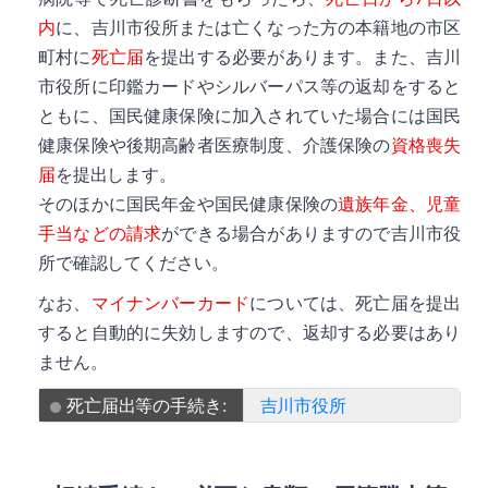
内
に、吉川市役所または亡くなった方の本籍地の市区
町村に
死亡届
を提出する必要があります。また、吉川
市役所に印鑑カードやシルバーパス等の返却をすると
ともに、国民健康保険に加入されていた場合には国民
健康保険や後期高齢者医療制度、介護保険の
資格喪失
届
を提出します。
そのほかに国民年金や国民健康保険の
遺族年金、児童
手当などの請求
ができる場合がありますので吉川市役
所で確認してください。
なお、
マイナンバーカード
については、死亡届を提出
すると自動的に失効しますので、返却する必要はあり
ません。
死亡届出等の手続き:
吉川市役所