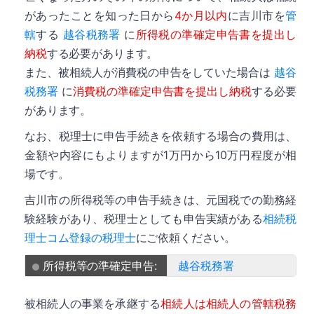
があったことを知った日から
4か月以内
に吉川市を
管
轄
する
越谷税務署
に
所得税の準確定申告書を提出し
納税
する必要があります。
また、被相続人が消費税の申告をしていた場合は
越谷
税務署
に
消費税の準確定申告書を提出し納税
する必要
があります。
なお、税理士に申告手続きを依頼する場合の費用は、
金額や内容にもよりますが1万円から10万円程度が相
場です。
吉川市の所得税等の申告手続きは、元国税での勤務経
験経験があり、税理士としても申告実績がある
相続税
理士コム登録の税理士
にご依頼ください。
所得税等の準確定申告:
越谷税務署
被相続人の事業を承継する
相続人は相続人の管轄税務