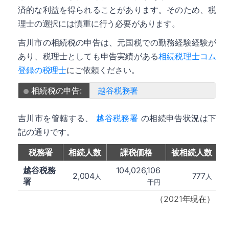
済的な利益を得られることがあります。そのため、税
理士の選択には慎重に行う必要があります。
吉川市の相続税の申告は、元国税での勤務経験経験が
あり、税理士としても申告実績がある
相続税理士コム
登録の税理士
にご依頼ください。
相続税の申告:
越谷税務署
吉川市を管轄する、
越谷税務署
の相続申告状況は下
記の通りです。
税務署
相続人数
課税価格
被相続人数
越谷税務
104,026,106
2,004
777
人
人
署
千円
（2021年現在）