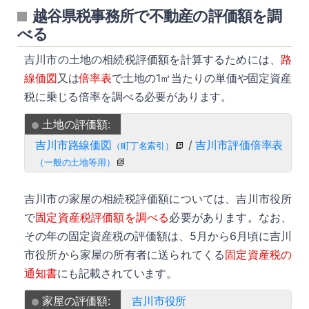
越谷県税事務所で不動産の評価額を調
べる
吉川市の土地の相続税評価額を計算するためには、
路
線価図
又は
倍率表
で土地の1㎡当たりの単価や固定資産
税に乗じる倍率を調べる必要があります。
土地の評価額:
吉川市路線価図
/
吉川市評価倍率表
（町丁名索引）
（一般の土地等用）
吉川市の家屋の相続税評価額については、吉川市役所
で
固定資産税評価額を調べる
必要があります。なお、
その年の固定資産税の評価額は、5月から6月頃に吉川
市役所から家屋の所有者に送られてくる
固定資産税の
通知書
にも記載されています。
家屋の評価額:
吉川市役所