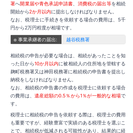
署
へ
開業届や青色承認申請書
、
消費税の届出等
を相続
開始から
2か月以内
に提出しなければなりません。
なお、税理士に手続きを依頼する場合の費用は、5千
円から2万円程度が相場です。
事業承継者の届出:
越谷税務署
相続税の申告が必要な場合は、相続があったことを知
った日から
10か月以内
に被相続人の住所地を管轄する
麹町税務署又は神田税務署に相続税の申告書を提出し
納税をしなければなりません。
なお、相続税の申告書の作成を税理士に依頼する場合
の費用は、
遺産総額の0.5％から1％が一般的な相場
で
す。
税理士に相続税の申告を依頼する際は、税理士の費用
も重要ですが、経験豊富で実績のある税理士を選ぶこ
とで、相続税が低減される可能性があり、結果的に経