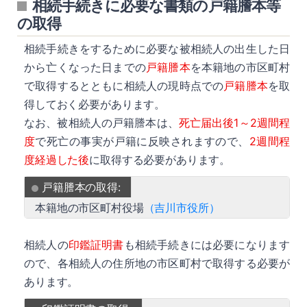
相続手続きに必要な書類の戸籍謄本等
の取得
相続手続きをするために必要な被相続人の出生した日
から亡くなった日までの
戸籍謄本
を本籍地の市区町村
で取得するとともに相続人の現時点での
戸籍謄本
を取
得しておく必要があります。
なお、被相続人の戸籍謄本は、
死亡届出後1～2週間程
度
で死亡の事実が戸籍に反映されますので、
2週間程
度経過した後
に取得する必要があります。
戸籍謄本の取得:
本籍地の市区町村役場
（吉川市役所）
相続人の
印鑑証明書
も相続手続きには必要になります
ので、各相続人の住所地の市区町村で取得する必要が
あります。