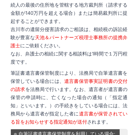
続人の最後の住所地を管轄する地方裁判所（請求する
金額が140万円を超える場合）または簡易裁判所に提
起することができます。
吉川市の遺留分侵害請求のご相談は、相続税の訴訟経
験が豊富な
天池＆パートナーズ税理士事務所の提携弁
護士
にご依頼ください。
詳細
なお、弁護士の相続に関する相談料は1時間で１万円程
度です。
筆証書遺言書保管制度により、法務局で自筆遺言書を
保管している場合には、
遺言書保管事実証明書の交付
の請求
を法務局で行います。なお、遺言者が遺言書の
詳細
保管の申請時に、亡くなった場合の通知（「指定通
知」といいます。）の手続きをしている場合には、法
務局から遺言者が指定した者に
遺言書が保管されてい
る旨をお知らせする指定通知が送付
されます。
自筆証書遺言書保管制度を利用している場合: