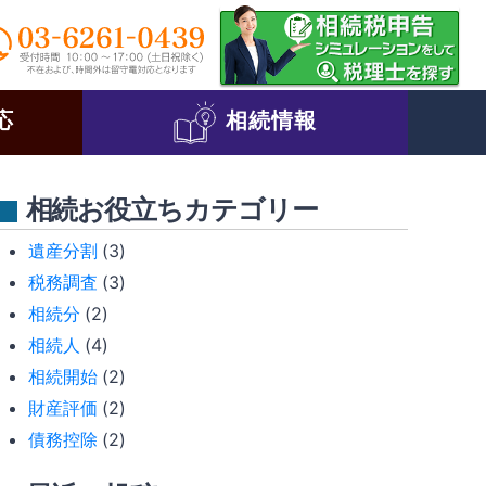
応
相続情報
相続お役立ちカテゴリー
遺産分割
(3)
税務調査
(3)
相続分
(2)
相続人
(4)
相続開始
(2)
財産評価
(2)
債務控除
(2)