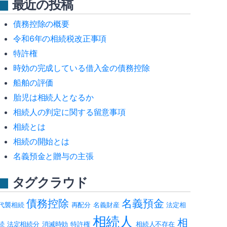
最近の投稿
債務控除の概要
令和6年の相続税改正事項
特許権
時効の完成している借入金の債務控除
船舶の評価
胎児は相続人となるか
相続人の判定に関する留意事項
相続とは
相続の開始とは
名義預金と贈与の主張
タグクラウド
債務控除
名義預金
代襲相続
再配分
名義財産
法定相
相続人
相
続
法定相続分
消滅時効
特許権
相続人不存在