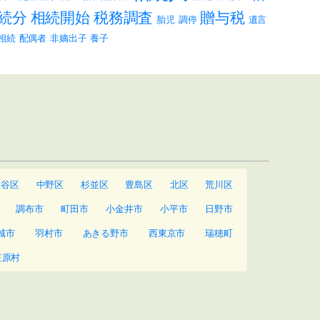
続分
相続開始
税務調査
贈与税
胎児
調停
遺言
相続
配偶者
非嫡出子
養子
渋谷区
中野区
杉並区
豊島区
北区
荒川区
調布市
町田市
小金井市
小平市
日野市
城市
羽村市
あきる野市
西東京市
瑞穂町
笠原村