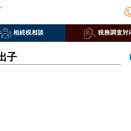
い
相続税相談
税務調査対
出子