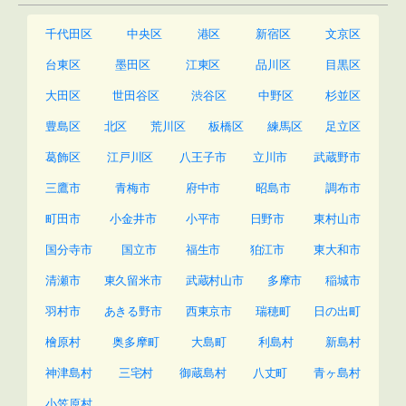
千代田区
中央区
港区
新宿区
文京区
台東区
墨田区
江東区
品川区
目黒区
大田区
世田谷区
渋谷区
中野区
杉並区
豊島区
北区
荒川区
板橋区
練馬区
足立区
葛飾区
江戸川区
八王子市
立川市
武蔵野市
三鷹市
青梅市
府中市
昭島市
調布市
町田市
小金井市
小平市
日野市
東村山市
国分寺市
国立市
福生市
狛江市
東大和市
清瀬市
東久留米市
武蔵村山市
多摩市
稲城市
羽村市
あきる野市
西東京市
瑞穂町
日の出町
檜原村
奥多摩町
大島町
利島村
新島村
神津島村
三宅村
御蔵島村
八丈町
青ヶ島村
小笠原村