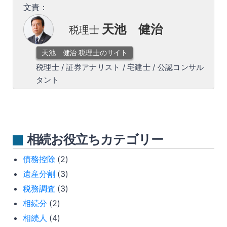
文責：
天池 健治
税理士
天池 健治 税理士のサイト
税理士
/
証券アナリスト
/
宅建士
/
公認コンサル
タント
相続お役立ちカテゴリー
債務控除
(2)
遺産分割
(3)
税務調査
(3)
相続分
(2)
相続人
(4)