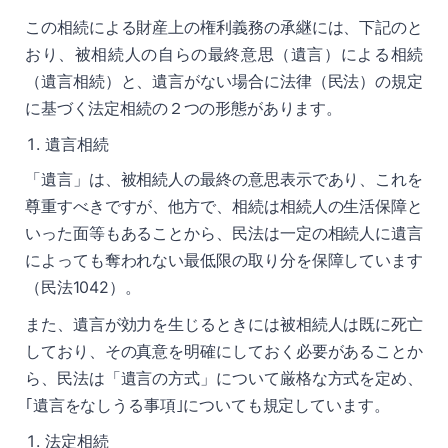
この相続による財産上の権利義務の承継には、下記のと
おり、被相続人の自らの最終意思（遺言）による相続
（遺言相続）と、遺言がない場合に法律（民法）の規定
に基づく法定相続の２つの形態があります。
遺言相続
「遺言」は、被相続人の最終の意思表示であり、これを
尊重すべきですが、他方で、相続は相続人の生活保障と
いった面等もあることから、民法は一定の相続人に遺言
によっても奪われない最低限の取り分を保障しています
（民法
1042
）。
また、遺言が効力を生じるときには被相続人は既に死亡
しており、その真意を明確にしておく必要があることか
ら、民法は「遺言の方式」について厳格な方式を定め、
｢遺言をなしうる事項｣についても規定しています。
法定相続