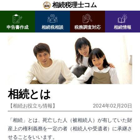
相続税理士コム
申告書作成
相続税相談
税務調査対応
相続情報
相続とは
【
相続お役立ち情報
】
2024年02月20日
「相続」とは、死亡した人（被相続人）が有していた財
産上の権利義務を一定の者（相続人や受遺者）に承継さ
せることをいいます。