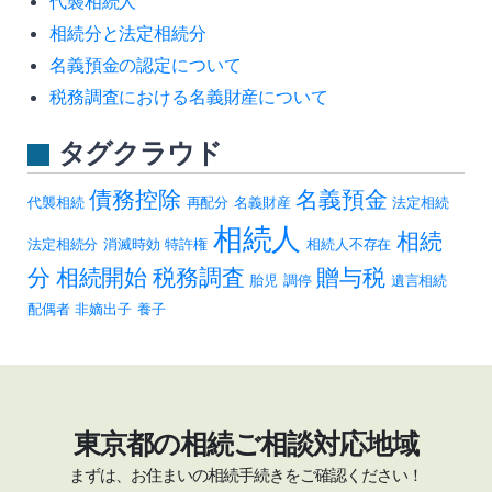
代襲相続人
相続分と法定相続分
名義預金の認定について
税務調査における名義財産について
タグクラウド
債務控除
名義預金
代襲相続
再配分
名義財産
法定相続
相続人
相続
法定相続分
消滅時効
特許権
相続人不存在
分
相続開始
税務調査
贈与税
胎児
調停
遺言相続
配偶者
非嫡出子
養子
東京都の相続ご相談対応地域
まずは、お住まいの相続手続きをご確認ください！